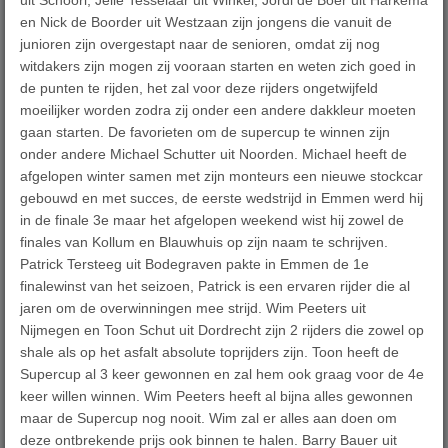
uit Schoorl, Jelle Tesselaar uit Winkel, Jordi de Boer uit Harkema
en Nick de Boorder uit Westzaan zijn jongens die vanuit de
junioren zijn overgestapt naar de senioren, omdat zij nog
witdakers zijn mogen zij vooraan starten en weten zich goed in
de punten te rijden, het zal voor deze rijders ongetwijfeld
moeilijker worden zodra zij onder een andere dakkleur moeten
gaan starten. De favorieten om de supercup te winnen zijn
onder andere Michael Schutter uit Noorden. Michael heeft de
afgelopen winter samen met zijn monteurs een nieuwe stockcar
gebouwd en met succes, de eerste wedstrijd in Emmen werd hij
in de finale 3e maar het afgelopen weekend wist hij zowel de
finales van Kollum en Blauwhuis op zijn naam te schrijven.
Patrick Tersteeg uit Bodegraven pakte in Emmen de 1e
finalewinst van het seizoen, Patrick is een ervaren rijder die al
jaren om de overwinningen mee strijd. Wim Peeters uit
Nijmegen en Toon Schut uit Dordrecht zijn 2 rijders die zowel op
shale als op het asfalt absolute toprijders zijn. Toon heeft de
Supercup al 3 keer gewonnen en zal hem ook graag voor de 4e
keer willen winnen. Wim Peeters heeft al bijna alles gewonnen
maar de Supercup nog nooit. Wim zal er alles aan doen om
deze ontbrekende prijs ook binnen te halen. Barry Bauer uit