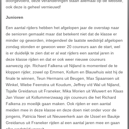
doorgevoerd, deze veranderingen staan allemaal op de website,
ook deze is geheel vernieuwd!
Junioren
Een aantal rijders hebben het afgelopen jaar de overstap naar
de senioren gemaakt maar dat betekent niet dat de klasse er
minder op geworden, integendeel de laatste wedstrijd afgelopen
zondag stonden er gewoon weer 20 coureurs aan de start, wel
is er duidelijk te zien dat er al wat rijders een aantal jaren in
deze klasse rijden en dat er ook weer nieuwe coureurs
aanwezig zijn. Richard Falkena uit Nijland is momenteel de te
kloppen rijder, zowel op Emmen, Kollum en Blauwhuis wist hij de
finale te winnen, Teun Hermans uit Beugen, Max Spaansen uit
Winkel, Wiebe Feenstra uit Koudum, Jeffrey v/d Wal uit Nijland,
Tsjalle Greidanus uit Franeker, Mika Morien uit Wiuwert en Klaas
Jan Visser uit Kollummerzwaag zijn coureurs die het Richard
Falkena zo moeilijk gaan maken. Ook rijden er een aantal
meiden mee in deze klasse en deze doen niet onder voor de
jongens, Patricia Neet uit Nieuwerkerk aan de IJssel en Baukje
Greidanus uit Franeker rijden al een aantal jaren mee en gaan
elke wedstrijd vooruit.